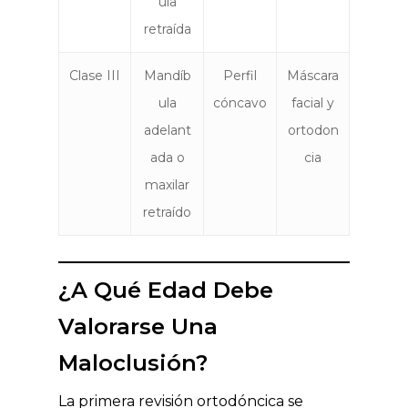
ula
retraída
Clase III
Mandíb
Perfil
Máscara
ula
cóncavo
facial y
adelant
ortodon
ada o
cia
maxilar
retraído
¿A Qué Edad Debe
Valorarse Una
Maloclusión?
La primera revisión ortodóncica se