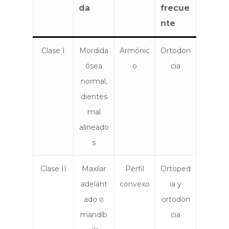
da
frecue
nte
Clase I
Mordida
Armónic
Ortodon
ósea
o
cia
normal,
dientes
mal
alineado
s
Clase II
Maxilar
Perfil
Ortoped
adelant
convexo
ia y
ado o
ortodon
mandíb
cia