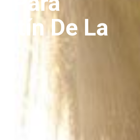
e Para
rtín De La