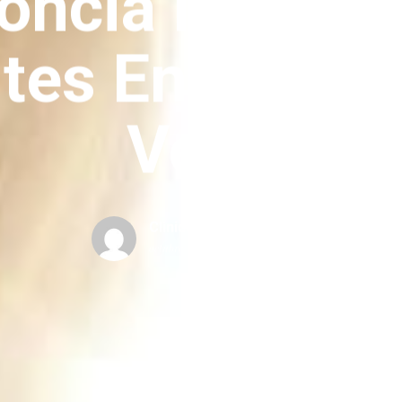
oncia Invisibl
tes En San Ma
Vega
Clinica Perez Y Moreira
octubre 3, 2023