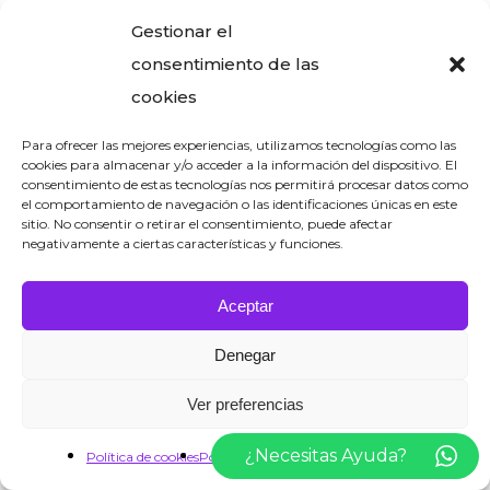
marzo 2024
Gestionar el
consentimiento de las
febrero 2024
cookies
enero 2024
Para ofrecer las mejores experiencias, utilizamos tecnologías como las
diciembre 2023
cookies para almacenar y/o acceder a la información del dispositivo. El
consentimiento de estas tecnologías nos permitirá procesar datos como
noviembre 2023
el comportamiento de navegación o las identificaciones únicas en este
sitio. No consentir o retirar el consentimiento, puede afectar
octubre 2023
negativamente a ciertas características y funciones.
septiembre 2023
Aceptar
agosto 2023
Denegar
junio 2023
mayo 2023
Ver preferencias
abril 2023
¿Necesitas Ayuda?
Política de cookies
Política de privacidad
Aviso Legal
marzo 2023