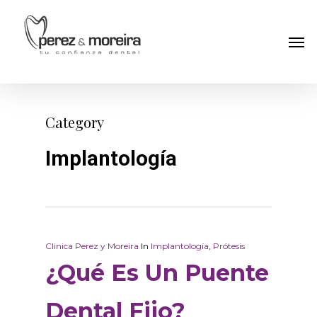
Skip
to
Men
main
content
Category
Implantología
Clinica Perez y Moreira
In
Implantología
,
Prótesis
¿Qué Es Un Puente
Dental Fijo?